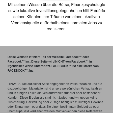
Mit seinem Wissen über die Börse, Finanzpsychologie
sowie lukrative Investitionsgelegenheiten hilft Frédéric
seinen Klienten Ihre Träume von einer lukrativen
Verdienstquelle außerhalb eines normalen Jobs zu
realisieren.
Diese Website ist nicht Teil der Website Facebook™ oder
Facebook™ Inc. Diese Seite wird NICHT von Facebook™ in
irgendeiner Weise unterstützt.
FACEBOOK™ ist eine Marke von
FACEBOOK™, Inc.
HINWEIS: Die auf dieser Seite angegebenen Verkaufszahlen und die
dazugehörigen Materialien sind unsere persönlichen Verkaufszahlen
und in einigen Fällen die Verkaufszahlen früherer oder bestehender
Kunden. Diese Ergebnisse sind nicht typisch und wir geben keine
Zusicherung, Darstellung oder Zusage bezüglich zukünftiger Gewinne
oder Einnahmen, oder dass Sie einen bestimmten Geldbetrag oder
überhaupt Geld verdienen werden. Wir verwenden diese Referenzen