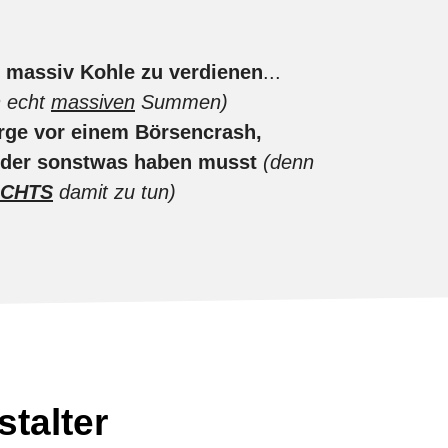
m
massiv Kohle zu verdienen
...
n echt
massiven
Summen)
rge vor einem Börsencrash,
 oder sonstwas haben musst
(denn
ICHTS
damit zu tun)
talter