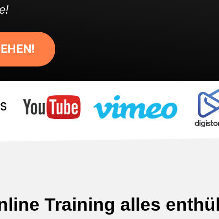
e!
SEHEN!
line Training alles enthü