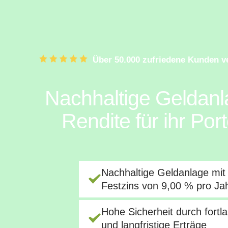
Über 50.000 zufriedene Kunden v
Nachhaltige Geldanl
Rendite für ihr Po
Nachhaltige Geldanlage mit 
Festzins von 9,00 % pro Ja
Hohe Sicherheit durch fortla
und langfristige Erträge