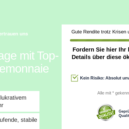
Gute Rendite trotz Krisen
ertrauen uns
Fordern Sie hier Ih
age mit Top-
Details über diese ö
rtemonnaie
Kein Risiko: Absolut un
Alle mit * gekenn
lukrativem
hr
Geprü
Qualit
ufende, stabile