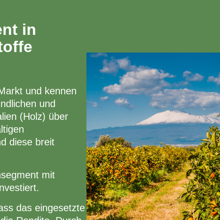
nt in
offe
 Markt und kennen
undlichen und
ien (Holz) über
ltigen
d diese breit
nsegment mit
nvestiert.
dass das eingesetzte