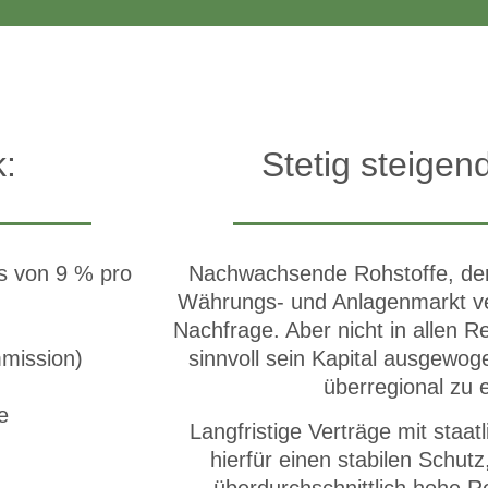
k:
Stetig steige
s von 9 % pro
Nachwachsende Rohstoffe, der
Währungs- und Anlagenmarkt ver
Nachfrage. Aber nicht in allen R
mission)
sinnvoll sein Kapital ausgewog
überregional zu e
e
Langfristige Verträge mit staat
hierfür einen stabilen Schut
überdurchschnittlich hohe Re