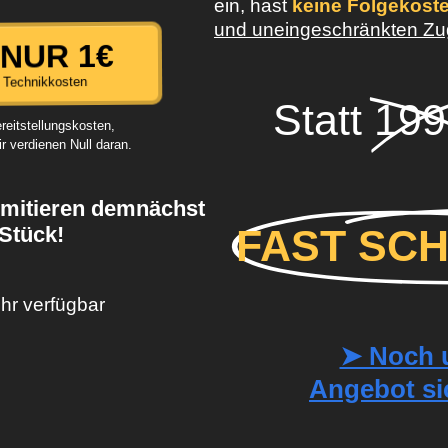
ein, hast
keine Folgekost
und uneingeschränkten Zug
NUR 1€
. Technikkosten
Statt
199
ereitstellungskosten,
r verdienen Null daran.
imitieren demnächst
 Stück!
FAST SCH
hr verfügbar
➤ Noch u
Angebot si