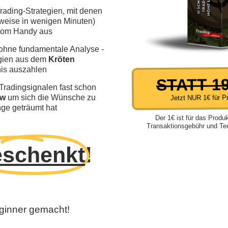
rading-Strategien, mit denen
ilweise in wenigen Minuten)
 vom Handy aus
 ohne fundamentale Analyse -
egien aus dem
Kröten
is auszahlen
STATT 1
Tradingsignalen fast schon
Jetzt NUR 1€ für P
ow
um sich die Wünsche zu
nge geträumt hat
Der 1€ ist für das Produk
Transaktionsgebühr und Tec
eschenkt
!
ginner gemacht!