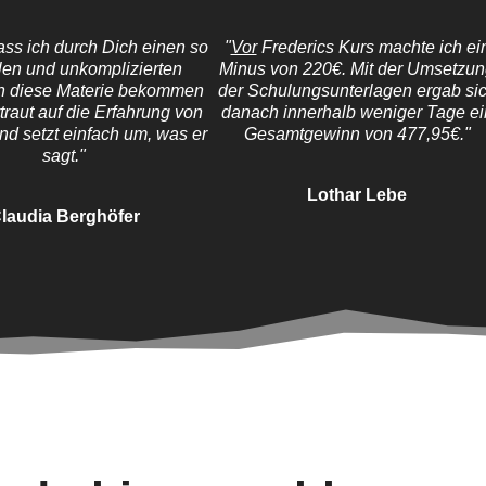
ss ich durch Dich einen so
"
Vor
Frederics Kurs machte ich ei
len und unkomplizierten
Minus von 220€. Mit der Umsetzu
in diese Materie bekommen
der Schulungsunterlagen ergab si
rtraut auf die Erfahrung von
danach innerhalb weniger Tage ei
nd setzt einfach um, was er
Gesamtgewinn von 477,95€."
sagt."
Lothar Lebe
laudia Berghöfer