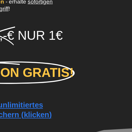
en
- erhalte
sofortigen
riff
!
,-€
NUR 1€
ON GRATIS!
nlimitiertes
chern
(
klicken
)