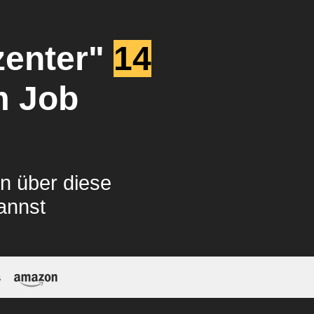
zenter"
14
m Job
n über diese
annst