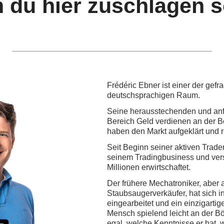
du hier zuschlagen so
Frédéric Ebner ist einer der gefr
deutschsprachigen Raum.
Seine herausstechenden und anf
Bereich Geld verdienen an der Bö
haben den Markt aufgeklärt und re
Seit Beginn seiner aktiven Trader
seinem Tradingbusiness und ver
Millionen erwirtschaftet.
Der frühere Mechatroniker, aber
Staubsaugerverkäufer, hat sich i
eingearbeitet und ein einzigarti
Mensch spielend leicht an der Bö
egal, welche Kenntnisse er hat, 