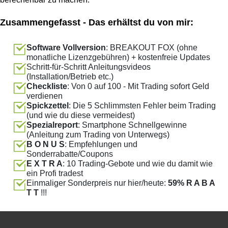
Zusammengefasst - Das erhältst du von mir:
Software
Vollversion
: BREAKOUT FOX (ohne
monatliche Lizenzgebühren) + kostenfreie Updates
Schritt-für-Schritt Anleitungsvideos
(Installation/Betrieb etc.)
Checkliste
: Von 0 auf 100 - Mit Trading sofort Geld
verdienen
Spickzettel
: Die 5 Schlimmsten Fehler beim Trading
(und wie du diese vermeidest)
Spezialreport
: Smartphone Schnellgewinne
(Anleitung zum Trading von Unterwegs)
B O N U S
: Empfehlungen und
Sonderrabatte/Coupons
E X T R A
: 10 Trading-Gebote und wie du damit wie
ein Profi tradest
Einmaliger Sonderpreis nur hier/heute:
59% R A B A
T T
!!!