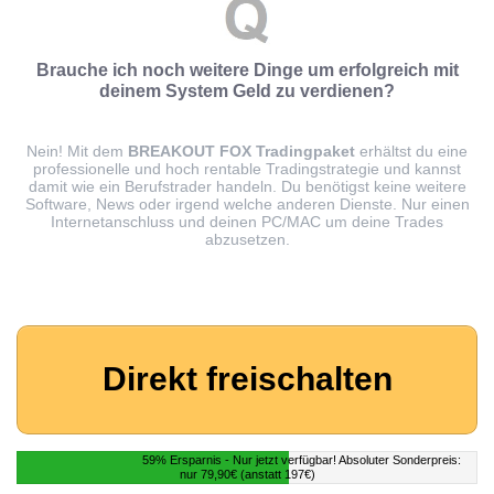
Brauche ich noch weitere Dinge um erfolgreich mit
deinem System Geld zu verdienen?
Nein! Mit dem
BREAKOUT FOX Tradingpaket
erhältst du eine
professionelle und hoch rentable Tradingstrategie und kannst
damit wie ein Berufstrader handeln. Du benötigst keine weitere
Software, News oder irgend welche anderen Dienste. Nur einen
Internetanschluss und deinen PC/MAC um deine Trades
abzusetzen.
Direkt freischalten
59% Ersparnis - Nur jetzt verfügbar! Absoluter Sonderpreis:
nur 79,90€ (anstatt 197€)