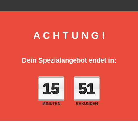
A C H T U N G !
Dein Spezialangebot endet in:
15
50
MINUTEN
SEKUNDEN