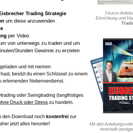
3 kurze Anleit
Eisbrecher Trading Strategie
Einrichtung und H
en
um diese anzuwenden
Tradi
te
ung
per Video
m von unterwegs zu traden und um
inuten/Stunden Gewinne zu erzielen
ergeladen und mit meinen
t hast, besitzt du einen Schlüssel zu einem
zu erlernenden Nebenverdienst.
ytrading oder Swingtrading (langfristiges
ohne Druck oder Stress
zu handeln.
ich den Download noch
kostenfrei
zur
aher jetzt alles herunter!
Mit den Anleitungsvid
innerhalb weniger