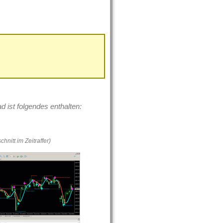
 ist folgendes enthalten:
hnitt im Zeitraffer)