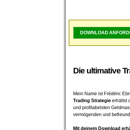
DOWNLOAD ANFORD
Die ultimative 
Mein Name ist Frédéric Eb
Trading Strategie
erhältst 
und profitabelsten Geldmas
vermögenden und befreunde
Mit deinem Download erhä